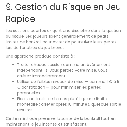
9. Gestion du Risque en Jeu
Rapide
Les sessions courtes exigent une discipline dans la gestion
du risque. Les joueurs fixent généralement de petits
limites de bankroll pour éviter de poursuivre leurs pertes
lors de fenêtres de jeu brèves.
Une approche pratique consiste à :
Traiter chaque session comme un événement
indépendant ; si vous perdez votre mise, vous
arrêtez immédiatement.
Utiliser de faibles niveaux de mise — comme 1 € à 5
€ par rotation — pour minimiser les pertes
potentielles.
Fixer une limite de temps plutôt qu’une limite
monétaire ; arrêter après 10 minutes, quel que soit le
résultat.
Cette méthode préserve la santé de la bankroll tout en
maintenant le jeu intense et satisfaisant.