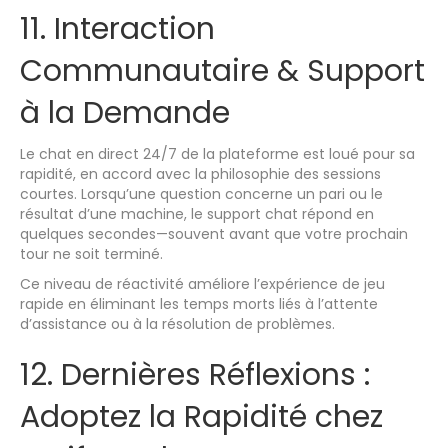
11. Interaction
Communautaire & Support
à la Demande
Le chat en direct 24/7 de la plateforme est loué pour sa
rapidité, en accord avec la philosophie des sessions
courtes. Lorsqu’une question concerne un pari ou le
résultat d’une machine, le support chat répond en
quelques secondes—souvent avant que votre prochain
tour ne soit terminé.
Ce niveau de réactivité améliore l’expérience de jeu
rapide en éliminant les temps morts liés à l’attente
d’assistance ou à la résolution de problèmes.
12. Dernières Réflexions :
Adoptez la Rapidité chez