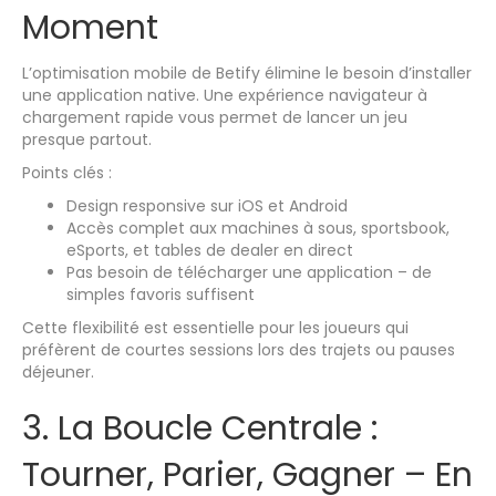
Moment
L’optimisation mobile de Betify élimine le besoin d’installer
une application native. Une expérience navigateur à
chargement rapide vous permet de lancer un jeu
presque partout.
Points clés :
Design responsive sur iOS et Android
Accès complet aux machines à sous, sportsbook,
eSports, et tables de dealer en direct
Pas besoin de télécharger une application – de
simples favoris suffisent
Cette flexibilité est essentielle pour les joueurs qui
préfèrent de courtes sessions lors des trajets ou pauses
déjeuner.
3. La Boucle Centrale :
Tourner, Parier, Gagner – En