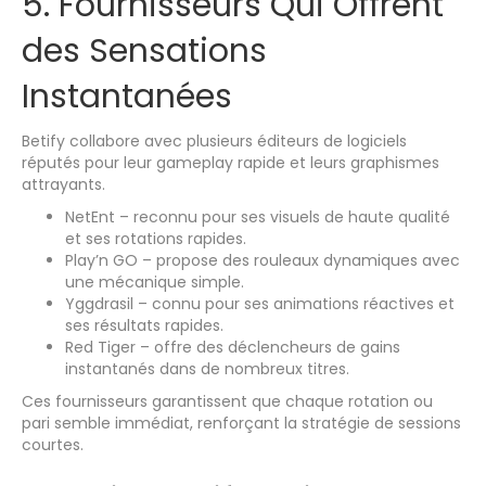
5. Fournisseurs Qui Offrent
des Sensations
Instantanées
Betify collabore avec plusieurs éditeurs de logiciels
réputés pour leur gameplay rapide et leurs graphismes
attrayants.
NetEnt – reconnu pour ses visuels de haute qualité
et ses rotations rapides.
Play’n GO – propose des rouleaux dynamiques avec
une mécanique simple.
Yggdrasil – connu pour ses animations réactives et
ses résultats rapides.
Red Tiger – offre des déclencheurs de gains
instantanés dans de nombreux titres.
Ces fournisseurs garantissent que chaque rotation ou
pari semble immédiat, renforçant la stratégie de sessions
courtes.