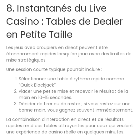
8. Instantanés du Live
Casino : Tables de Dealer
en Petite Taille
Les jeux avec croupiers en direct peuvent être
étonnamment rapides lorsqu’on joue avec des limites de
mise stratégiques.
Une session courte typique pourrait inclure :
Sélectionner une table à rythme rapide comme
“Quick Blackjack”.
Placer une petite mise et recevoir le résultat de la
main en 10–15 secondes.
Décider de tirer ou de rester ; si vous restez sur une
bonne main, vous gagnez souvent immédiatement.
La combinaison d’interaction en direct et de résultats
rapides rend ces tables attrayantes pour ceux qui veulent
une expérience de casino réelle en quelques minutes.