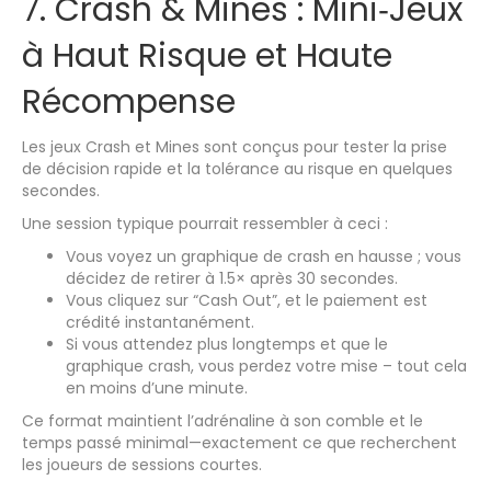
7. Crash & Mines : Mini‑Jeux
à Haut Risque et Haute
Récompense
Les jeux Crash et Mines sont conçus pour tester la prise
de décision rapide et la tolérance au risque en quelques
secondes.
Une session typique pourrait ressembler à ceci :
Vous voyez un graphique de crash en hausse ; vous
décidez de retirer à 1.5× après 30 secondes.
Vous cliquez sur “Cash Out”, et le paiement est
crédité instantanément.
Si vous attendez plus longtemps et que le
graphique crash, vous perdez votre mise – tout cela
en moins d’une minute.
Ce format maintient l’adrénaline à son comble et le
temps passé minimal—exactement ce que recherchent
les joueurs de sessions courtes.