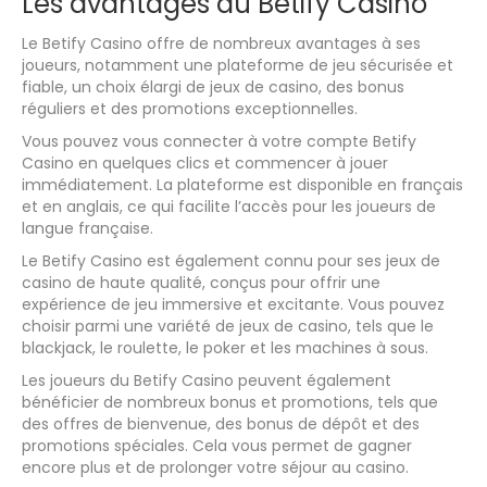
Les avantages du Betify Casino
Le Betify Casino offre de nombreux avantages à ses
joueurs, notamment une plateforme de jeu sécurisée et
fiable, un choix élargi de jeux de casino, des bonus
réguliers et des promotions exceptionnelles.
Vous pouvez vous connecter à votre compte Betify
Casino en quelques clics et commencer à jouer
immédiatement. La plateforme est disponible en français
et en anglais, ce qui facilite l’accès pour les joueurs de
langue française.
Le Betify Casino est également connu pour ses jeux de
casino de haute qualité, conçus pour offrir une
expérience de jeu immersive et excitante. Vous pouvez
choisir parmi une variété de jeux de casino, tels que le
blackjack, le roulette, le poker et les machines à sous.
Les joueurs du Betify Casino peuvent également
bénéficier de nombreux bonus et promotions, tels que
des offres de bienvenue, des bonus de dépôt et des
promotions spéciales. Cela vous permet de gagner
encore plus et de prolonger votre séjour au casino.