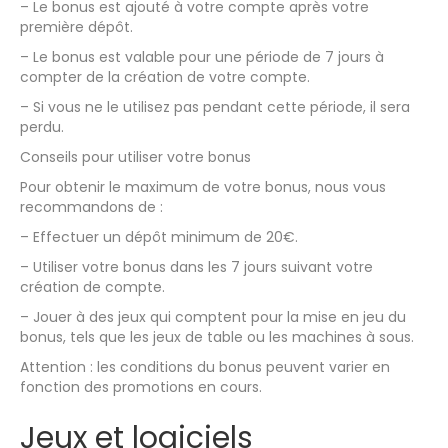
– Le bonus est ajouté à votre compte après votre
première dépôt.
– Le bonus est valable pour une période de 7 jours à
compter de la création de votre compte.
– Si vous ne le utilisez pas pendant cette période, il sera
perdu.
Conseils pour utiliser votre bonus
Pour obtenir le maximum de votre bonus, nous vous
recommandons de :
– Effectuer un dépôt minimum de 20€.
– Utiliser votre bonus dans les 7 jours suivant votre
création de compte.
– Jouer à des jeux qui comptent pour la mise en jeu du
bonus, tels que les jeux de table ou les machines à sous.
Attention : les conditions du bonus peuvent varier en
fonction des promotions en cours.
Jeux et logiciels