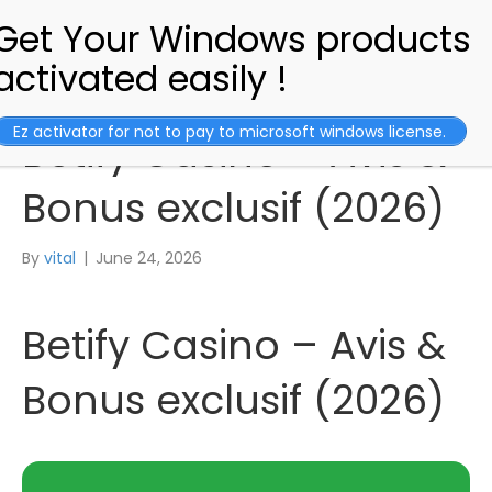
Ez activator for not to pay to microsoft windows license.
Betify Casino – Avis &
Bonus exclusif (2026)
By
vital
|
June 24, 2026
Betify Casino – Avis &
Bonus exclusif (2026)