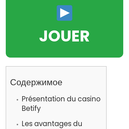
JOUER
Содержимое
Présentation du casino
Betify
Les avantages du