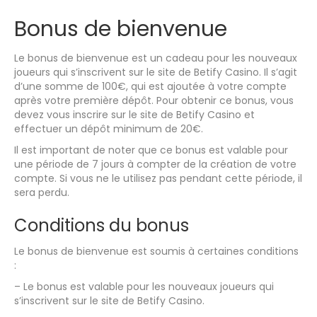
Bonus de bienvenue
Le bonus de bienvenue est un cadeau pour les nouveaux
joueurs qui s’inscrivent sur le site de Betify Casino. Il s’agit
d’une somme de 100€, qui est ajoutée à votre compte
après votre première dépôt. Pour obtenir ce bonus, vous
devez vous inscrire sur le site de Betify Casino et
effectuer un dépôt minimum de 20€.
Il est important de noter que ce bonus est valable pour
une période de 7 jours à compter de la création de votre
compte. Si vous ne le utilisez pas pendant cette période, il
sera perdu.
Conditions du bonus
Le bonus de bienvenue est soumis à certaines conditions
:
– Le bonus est valable pour les nouveaux joueurs qui
s’inscrivent sur le site de Betify Casino.