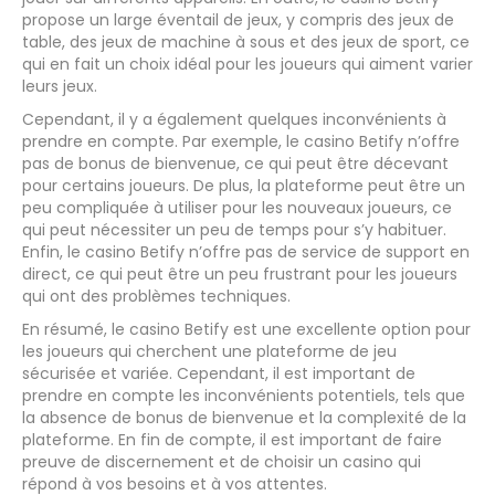
propose un large éventail de jeux, y compris des jeux de
table, des jeux de machine à sous et des jeux de sport, ce
qui en fait un choix idéal pour les joueurs qui aiment varier
leurs jeux.
Cependant, il y a également quelques inconvénients à
prendre en compte. Par exemple, le casino Betify n’offre
pas de bonus de bienvenue, ce qui peut être décevant
pour certains joueurs. De plus, la plateforme peut être un
peu compliquée à utiliser pour les nouveaux joueurs, ce
qui peut nécessiter un peu de temps pour s’y habituer.
Enfin, le casino Betify n’offre pas de service de support en
direct, ce qui peut être un peu frustrant pour les joueurs
qui ont des problèmes techniques.
En résumé, le casino Betify est une excellente option pour
les joueurs qui cherchent une plateforme de jeu
sécurisée et variée. Cependant, il est important de
prendre en compte les inconvénients potentiels, tels que
la absence de bonus de bienvenue et la complexité de la
plateforme. En fin de compte, il est important de faire
preuve de discernement et de choisir un casino qui
répond à vos besoins et à vos attentes.