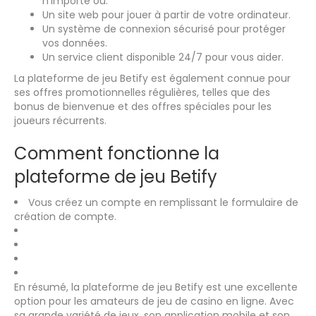
n’importe où.
Un site web pour jouer à partir de votre ordinateur.
Un système de connexion sécurisé pour protéger
vos données.
Un service client disponible 24/7 pour vous aider.
La plateforme de jeu Betify est également connue pour
ses offres promotionnelles régulières, telles que des
bonus de bienvenue et des offres spéciales pour les
joueurs récurrents.
Comment fonctionne la
plateforme de jeu Betify
Vous créez un compte en remplissant le formulaire de
création de compte.
En résumé, la plateforme de jeu Betify est une excellente
option pour les amateurs de jeu de casino en ligne. Avec
sa grande variété de jeux, son application mobile et son