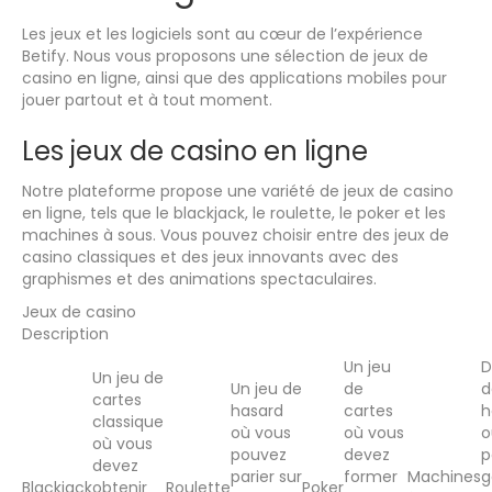
Les jeux et les logiciels sont au cœur de l’expérience
Betify. Nous vous proposons une sélection de jeux de
casino en ligne, ainsi que des applications mobiles pour
jouer partout et à tout moment.
Les jeux de casino en ligne
Notre plateforme propose une variété de jeux de casino
en ligne, tels que le blackjack, le roulette, le poker et les
machines à sous. Vous pouvez choisir entre des jeux de
casino classiques et des jeux innovants avec des
graphismes et des animations spectaculaires.
Jeux de casino
Description
Un jeu
D
Un jeu de
Un jeu de
de
d
cartes
hasard
cartes
h
classique
où vous
où vous
o
où vous
pouvez
devez
p
devez
parier sur
former
Machines
g
Blackjack
obtenir
Roulette
Poker