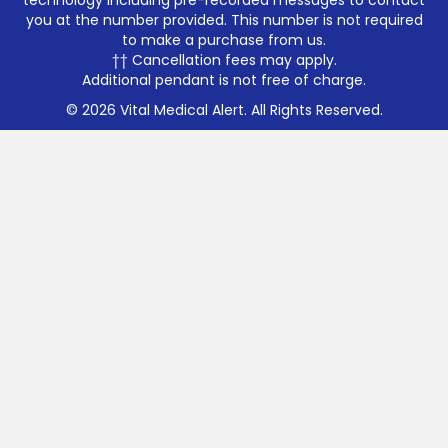
you at the number provided. This number is not required
to make a purchase from us.
†† Cancellation fees may apply.
Additional pendant is not free of charge.
© 2026 Vital Medical Alert. All Rights Reserved.