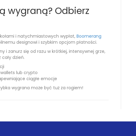
ką wygraną? Odbierz
a kołami i natychmiastowych wypłat,
Boomerang
bilnemu designowi i szybkim opcjom płatności.
ny i zanurz się od razu w krótkiej, intensywnej grze,
 cały dzień.
cji
allets lub crypto
zapewniające ciągłe emocje
 szybka wygrana może być tuż za rogiem!