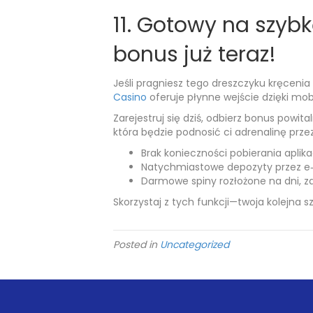
11. Gotowy na szyb
bonus już teraz!
Jeśli pragniesz tego dreszczyku kręceni
Casino
oferuje płynne wejście dzięki mo
Zarejestruj się dziś, odbierz bonus powital
która będzie podnosić ci adrenalinę przez
Brak konieczności pobierania aplika
Natychmiastowe depozyty przez e‑w
Darmowe spiny rozłożone na dni, 
Skorzystaj z tych funkcji—twoja kolejna
Posted in
Uncategorized