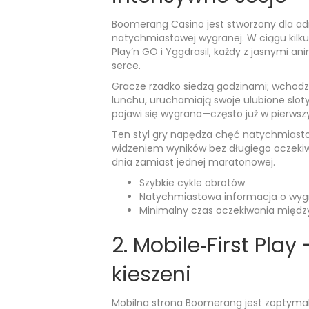
Boomerang Casino jest stworzony dla adre
natychmiastowej wygranej. W ciągu kilku
Play’n GO i Yggdrasil, każdy z jasnymi 
serce.
Gracze rzadko siedzą godzinami; wchodz
lunchu, uruchamiają swoje ulubione sloty
pojawi się wygrana—często już w pierwsz
Ten styl gry napędza chęć natychmiastow
widzeniem wyników bez długiego oczekiwa
dnia zamiast jednej maratonowej.
Szybkie cykle obrotów
Natychmiastowa informacja o wyg
Minimalny czas oczekiwania międz
2. Mobile‑First Pla
kieszeni
Mobilna strona Boomerang jest zoptymal