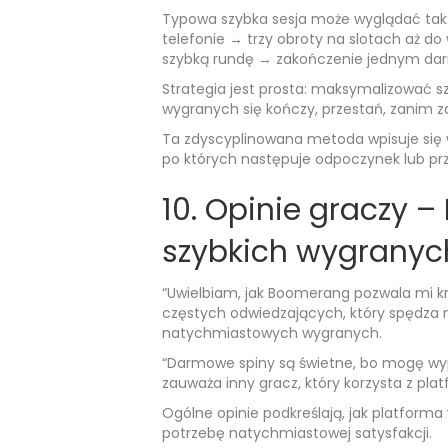
Typowa szybka sesja może wyglądać tak
telefonie → trzy obroty na slotach aż do
szybką rundę → zakończenie jednym d
Strategia jest prosta: maksymalizować sz
wygranych się kończy, przestań, zanim za
Ta zdyscyplinowana metoda wpisuje się
po których następuje odpoczynek lub prze
10. Opinie graczy –
szybkich wygranyc
“Uwielbiam, jak Boomerang pozwala mi kr
częstych odwiedzających, który spędza na
natychmiastowych wygranych.
“Darmowe spiny są świetne, bo mogę wyp
zauważa inny gracz, który korzysta z pla
Ogólne opinie podkreślają, jak platforma
potrzebę natychmiastowej satysfakcji.