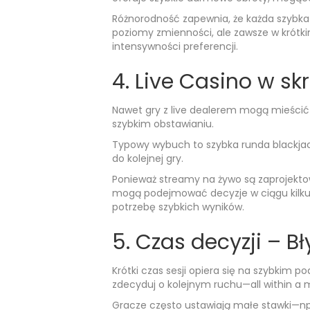
Różnorodność zapewnia, że każda szybka 
poziomy zmienności, ale zawsze w krótk
intensywności preferencji.
4. Live Casino w sk
Nawet gry z live dealerem mogą mieścić si
szybkim obstawianiu.
Typowy wybuch to szybka runda blackjac
do kolejnej gry.
Ponieważ streamy na żywo są zaprojektow
mogą podejmować decyzje w ciągu kilku 
potrzebę szybkich wyników.
5. Czas decyzji – B
Krótki czas sesji opiera się na szybkim
zdecyduj o kolejnym ruchu—all within a 
Gracze często ustawiają małe stawki—np.