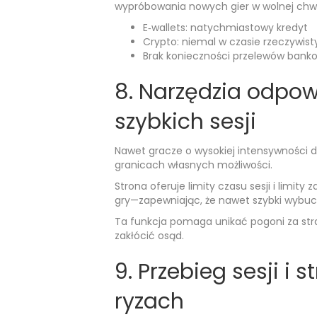
wypróbowania nowych gier w wolnej chwil
E‑wallets: natychmiastowy kredyt
Crypto: niemal w czasie rzeczywis
Brak konieczności przelewów ban
8. Narzędzia odpowi
szybkich sesji
Nawet gracze o wysokiej intensywności
granicach własnych możliwości.
Strona oferuje limity czasu sesji i limi
gry—zapewniając, że nawet szybki wybuc
Ta funkcja pomaga unikać pogoni za str
zakłócić osąd.
9. Przebieg sesji i 
ryzach