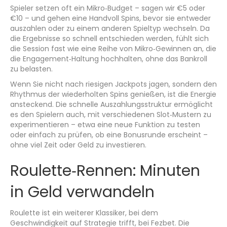
Spieler setzen oft ein Mikro‑Budget – sagen wir €5 oder
€10 – und gehen eine Handvoll Spins, bevor sie entweder
auszahlen oder zu einem anderen Spieltyp wechseln. Da
die Ergebnisse so schnell entschieden werden, fühlt sich
die Session fast wie eine Reihe von Mikro‑Gewinnen an, die
die Engagement‑Haltung hochhalten, ohne das Bankroll
zu belasten.
Wenn Sie nicht nach riesigen Jackpots jagen, sondern den
Rhythmus der wiederholten Spins genießen, ist die Energie
ansteckend. Die schnelle Auszahlungsstruktur ermöglicht
es den Spielern auch, mit verschiedenen Slot‑Mustern zu
experimentieren – etwa eine neue Funktion zu testen
oder einfach zu prüfen, ob eine Bonusrunde erscheint –
ohne viel Zeit oder Geld zu investieren.
Roulette‑Rennen: Minuten
in Geld verwandeln
Roulette ist ein weiterer Klassiker, bei dem
Geschwindigkeit auf Strategie trifft, bei Fezbet. Die