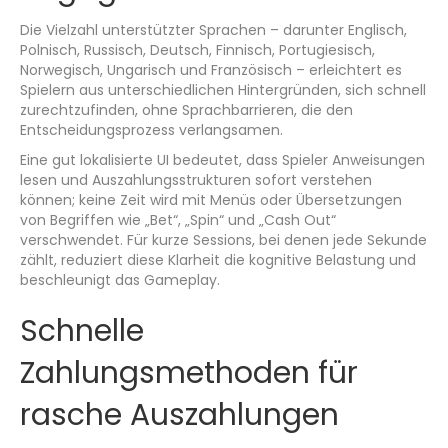
Die Vielzahl unterstützter Sprachen – darunter Englisch,
Polnisch, Russisch, Deutsch, Finnisch, Portugiesisch,
Norwegisch, Ungarisch und Französisch – erleichtert es
Spielern aus unterschiedlichen Hintergründen, sich schnell
zurechtzufinden, ohne Sprachbarrieren, die den
Entscheidungsprozess verlangsamen.
Eine gut lokalisierte UI bedeutet, dass Spieler Anweisungen
lesen und Auszahlungsstrukturen sofort verstehen
können; keine Zeit wird mit Menüs oder Übersetzungen
von Begriffen wie „Bet“, „Spin“ und „Cash Out“
verschwendet. Für kurze Sessions, bei denen jede Sekunde
zählt, reduziert diese Klarheit die kognitive Belastung und
beschleunigt das Gameplay.
Schnelle
Zahlungsmethoden für
rasche Auszahlungen