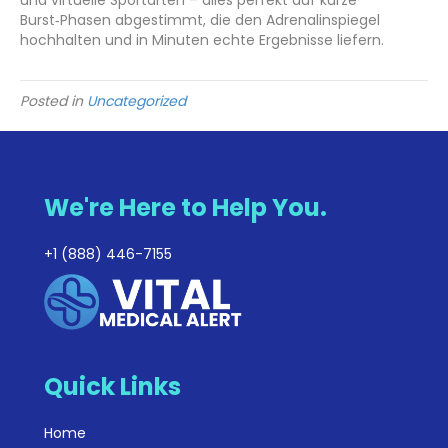
und virtuelle Sportarten – alles perfekt auf kurze
Burst‑Phasen abgestimmt, die den Adrenalinspiegel
hochhalten und in Minuten echte Ergebnisse liefern.
Posted in
Uncategorized
We're Here to Help You.
+1 (888) 446-7155
Quick Links
Home