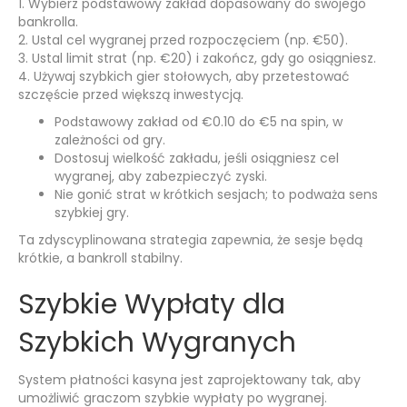
1. Wybierz podstawowy zakład dopasowany do swojego
bankrolla.
2. Ustal cel wygranej przed rozpoczęciem (np. €50).
3. Ustal limit strat (np. €20) i zakończ, gdy go osiągniesz.
4. Używaj szybkich gier stołowych, aby przetestować
szczęście przed większą inwestycją.
Podstawowy zakład od €0.10 do €5 na spin, w
zależności od gry.
Dostosuj wielkość zakładu, jeśli osiągniesz cel
wygranej, aby zabezpieczyć zyski.
Nie gonić strat w krótkich sesjach; to podważa sens
szybkiej gry.
Ta zdyscyplinowana strategia zapewnia, że sesje będą
krótkie, a bankroll stabilny.
Szybkie Wypłaty dla
Szybkich Wygranych
System płatności kasyna jest zaprojektowany tak, aby
umożliwić graczom szybkie wypłaty po wygranej.