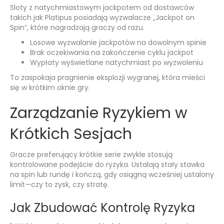
Sloty z natychmiastowym jackpotem od dostawców
takich jak Platipus posiadają wyzwalacze „Jackpot on
Spin”, które nagradzają graczy od razu.
Losowe wyzwalanie jackpotów na dowolnym spinie
Brak oczekiwania na zakończenie cyklu jackpot
Wypłaty wyświetlane natychmiast po wyzwoleniu
To zaspokaja pragnienie eksplozji wygranej, która mieści
się w krótkim oknie gry.
Zarządzanie Ryzykiem w
Krótkich Sesjach
Gracze preferujący krótkie serie zwykle stosują
kontrolowane podejście do ryzyka. Ustalają stały stawka
na spin lub rundę i kończą, gdy osiągną wcześniej ustalony
limit—czy to zysk, czy stratę.
Jak Zbudować Kontrolę Ryzyka