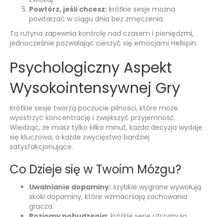
Powtórz, jeśli chcesz:
krótkie sesje można
powtarzać w ciągu dnia bez zmęczenia.
Ta rutyna zapewnia kontrolę nad czasem i pieniędzmi,
jednocześnie pozwalając cieszyć się emocjami Hellspin.
Psychologiczny Aspekt
Wysokointensywnej Gry
Krótkie sesje tworzą poczucie pilności, które może
wyostrzyć koncentrację i zwiększyć przyjemność.
Wiedząc, że masz tylko kilka minut, każda decyzja wydaje
się kluczowa, a każde zwycięstwo bardziej
satysfakcjonujące.
Co Dzieje się w Twoim Mózgu?
Uwalnianie dopaminy:
szybkie wygrane wywołują
skoki dopaminy, które wzmacniają zachowania
gracza.
Poziomy pobudzenia:
krótkie serie utrzymują