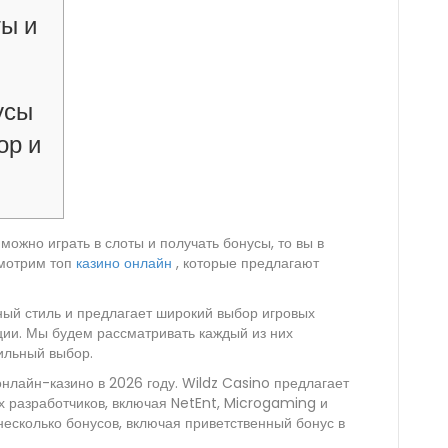
ты и
усы
ор и
можно играть в слоты и получать бонусы, то вы в
смотрим топ
казино онлайн
, которые предлагают
ьный стиль и предлагает широкий выбор игровых
ции. Мы будем рассматривать каждый из них
ильный выбор.
онлайн-казино в 2026 году. Wildz Casino предлагает
х разработчиков, включая NetEnt, Microgaming и
 несколько бонусов, включая приветственный бонус в