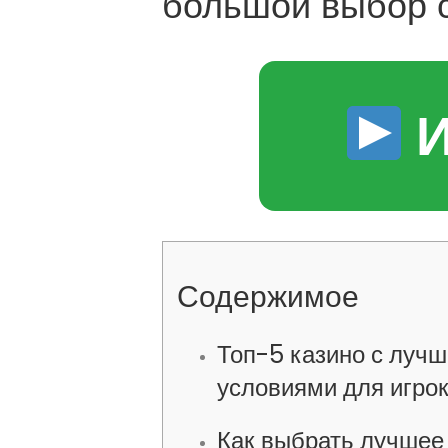
большой выбор с
И
Содержимое
Топ-5 казино с луч
условиями для игро
Как выбрать лучшее