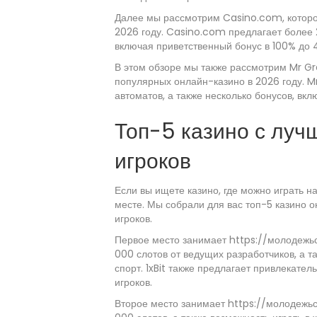
Далее мы рассмотрим Casino.com, которо
2026 году. Casino.com предлагает более 2
включая приветственный бонус в 100% до 
В этом обзоре мы также рассмотрим Mr Gr
популярных онлайн-казино в 2026 году. M
автоматов, а также несколько бонусов, вк
Топ-5 казино с луч
игроков
Если вы ищете казино, где можно играть н
месте. Мы собрали для вас топ-5 казино 
игроков.
Первое место занимает https://молодежьс
000 слотов от ведущих разработчиков, а т
спорт. 1xBit также предлагает привлекате
игроков.
Второе место занимает https://молодежьс