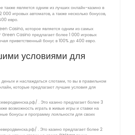
е также является одним из лучших онлайн-казино в
 000 игровых автоматов, а также несколько бонусов,
400 евро.
een Casino, которое является одним из самых
r Green Casino предлагает более 1 000 игровых
лючая приветственный бонус в 100% до 400 евро.
шими условиями для
а деньги и наслаждаться слотами, то вы в правильном
онлайн, которые предлагают лучшие условия для
еверодвинска.рф/ . Это казино предлагает более 3
акже возможность играть в живые игры и ставки на
льные бонусы и программу лояльности для своих
еверодвинска.рф/ . Это казино предлагает более 2