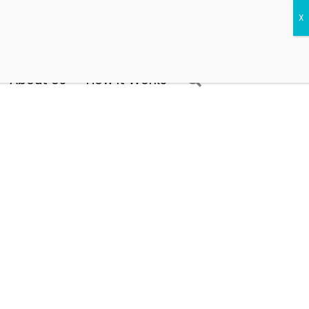
+1 (888) 446-7155
About Us
How It Works