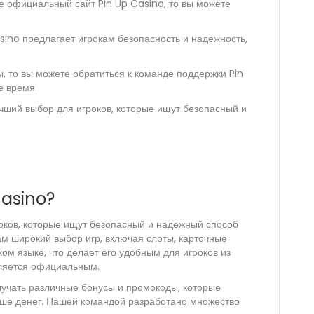
те официальный сайт Pin Up Casino, то вы можете
sino предлагает игрокам безопасность и надежность,
, то вы можете обратиться к команде поддержки Pin
е время.
чший выбор для игроков, которые ищут безопасный и
Casino?
роков, которые ищут безопасный и надежный способ
ам широкий выбор игр, включая слоты, карточные
ком языке, что делает его удобным для игроков из
является официальным.
лучать различные бонусы и промокоды, которые
льше денег. Нашей командой разработано множество