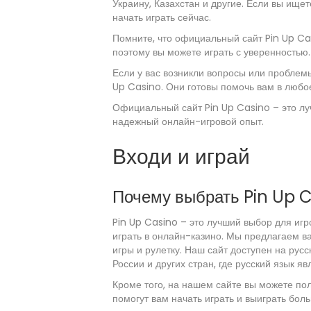
Украину, Казахстан и другие. Если вы ище
начать играть сейчас.
Помните, что официальный сайт Pin Up Ca
поэтому вы можете играть с уверенностью.
Если у вас возникли вопросы или проблемы
Up Casino. Они готовы помочь вам в любо
Официальный сайт Pin Up Casino – это лу
надежный онлайн-игровой опыт.
Входи и играй
Почему выбрать Pin Up 
Pin Up Casino – это лучший выбор для иг
играть в онлайн-казино. Мы предлагаем в
игры и рулетку. Наш сайт доступен на русс
России и других стран, где русский язык 
Кроме того, на нашем сайте вы можете по
помогут вам начать играть и выиграть бо