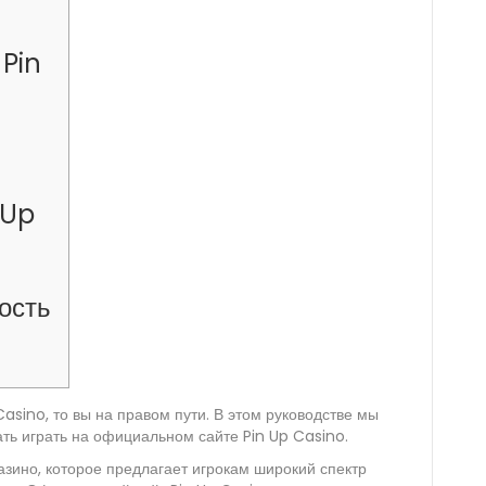
 Pin
 Up
ость
asino, то вы на правом пути. В этом руководстве мы
ать играть на официальном сайте Pin Up Casino.
азино, которое предлагает игрокам широкий спектр