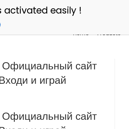
 only $1.50 per day!
Home
Products
– Официальный сайт
Входи и играй
– Официальный сайт