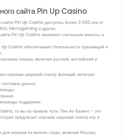
ого сайта Pin Up Casino
сайте Pin Up Casino доступны более 3 000 игр от
Ent, Microgaming и других.
 сайте Pin Up Casino занимает считанные минуты, и
 Up Casino обеспечивает безопасность транзакций и
ю.
скольких языках, включая русский, английский и
ет игрокам широкий спектр функций, включая:
 тестовые деньги;
мокоды;
игрыши;
 команды поддержки.
sino, то вы на правом пути. Пин Ап Казино – это
торая предлагает игрокам широкий спектр игр и
для игроков из многих стран, включая Россию,