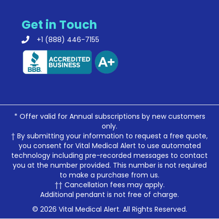
Get in Touch
+1 (888) 446-7155
* Offer valid for Annual subscriptions by new customers
only.
† By submitting your information to request a free quote,
you consent for Vital Medical Alert to use automated
technology including pre-recorded messages to contact
you at the number provided. This number is not required
to make a purchase from us.
†† Cancellation fees may apply.
Additional pendant is not free of charge.
© 2026 Vital Medical Alert. All Rights Reserved.