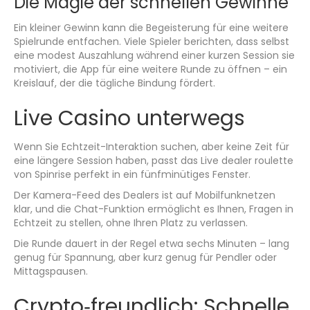
Die Magie der schnellen Gewinne
Ein kleiner Gewinn kann die Begeisterung für eine weitere
Spielrunde entfachen. Viele Spieler berichten, dass selbst
eine modest Auszahlung während einer kurzen Session sie
motiviert, die App für eine weitere Runde zu öffnen – ein
Kreislauf, der die tägliche Bindung fördert.
Live Casino unterwegs
Wenn Sie Echtzeit-Interaktion suchen, aber keine Zeit für
eine längere Session haben, passt das Live dealer roulette
von Spinrise perfekt in ein fünfminütiges Fenster.
Der Kamera-Feed des Dealers ist auf Mobilfunknetzen
klar, und die Chat-Funktion ermöglicht es Ihnen, Fragen in
Echtzeit zu stellen, ohne Ihren Platz zu verlassen.
Die Runde dauert in der Regel etwa sechs Minuten – lang
genug für Spannung, aber kurz genug für Pendler oder
Mittagspausen.
Crypto‑freundlich: Schnelle