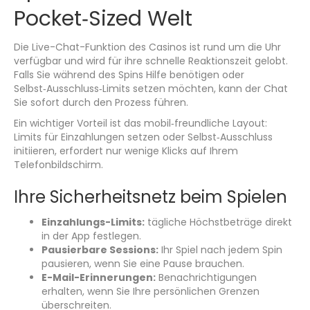
Pocket‑Sized Welt
Die Live-Chat-Funktion des Casinos ist rund um die Uhr
verfügbar und wird für ihre schnelle Reaktionszeit gelobt.
Falls Sie während des Spins Hilfe benötigen oder
Selbst‑Ausschluss‑Limits setzen möchten, kann der Chat
Sie sofort durch den Prozess führen.
Ein wichtiger Vorteil ist das mobil‑freundliche Layout:
Limits für Einzahlungen setzen oder Selbst‑Ausschluss
initiieren, erfordert nur wenige Klicks auf Ihrem
Telefonbildschirm.
Ihre Sicherheitsnetz beim Spielen
Einzahlungs-Limits:
tägliche Höchstbeträge direkt
in der App festlegen.
Pausierbare Sessions:
Ihr Spiel nach jedem Spin
pausieren, wenn Sie eine Pause brauchen.
E-Mail-Erinnerungen:
Benachrichtigungen
erhalten, wenn Sie Ihre persönlichen Grenzen
überschreiten.