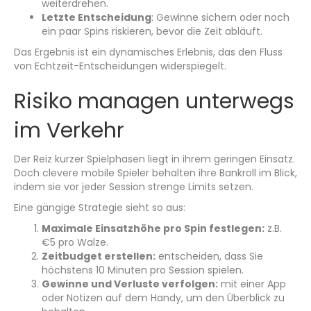
weiterdrehen.
Letzte Entscheidung
: Gewinne sichern oder noch
ein paar Spins riskieren, bevor die Zeit abläuft.
Das Ergebnis ist ein dynamisches Erlebnis, das den Fluss
von Echtzeit-Entscheidungen widerspiegelt.
Risiko managen unterwegs
im Verkehr
Der Reiz kurzer Spielphasen liegt in ihrem geringen Einsatz.
Doch clevere mobile Spieler behalten ihre Bankroll im Blick,
indem sie vor jeder Session strenge Limits setzen.
Eine gängige Strategie sieht so aus:
Maximale Einsatzhöhe pro Spin festlegen:
z.B.
€5 pro Walze.
Zeitbudget erstellen:
entscheiden, dass Sie
höchstens 10 Minuten pro Session spielen.
Gewinne und Verluste verfolgen:
mit einer App
oder Notizen auf dem Handy, um den Überblick zu