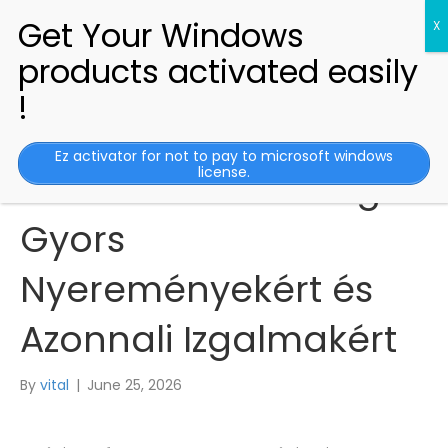
Wonaco Casino:
Ez activator for not to pay to microsoft windows
license.
Mobile‑First Gaming a
Gyors
Nyereményekért és
Azonnali Izgalmakért
By
vital
|
June 25, 2026