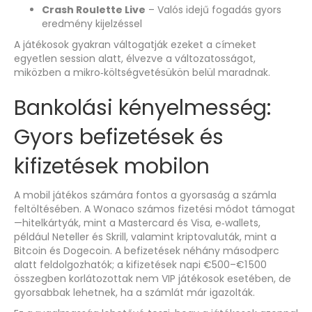
Crash Roulette Live
– Valós idejű fogadás gyors
eredmény kijelzéssel
A játékosok gyakran váltogatják ezeket a címeket
egyetlen session alatt, élvezve a változatosságot,
miközben a mikro‑költségvetésükön belül maradnak.
Bankolási kényelmesség:
Gyors befizetések és
kifizetések mobilon
A mobil játékos számára fontos a gyorsaság a számla
feltöltésében. A Wonaco számos fizetési módot támogat
—hitelkártyák, mint a Mastercard és Visa, e‑wallets,
például Neteller és Skrill, valamint kriptovaluták, mint a
Bitcoin és Dogecoin. A befizetések néhány másodperc
alatt feldolgozhatók; a kifizetések napi €500–€1 500
összegben korlátozottak nem VIP játékosok esetében, de
gyorsabbak lehetnek, ha a számlát már igazolták.