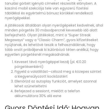
tanulási görbét igénylő címeket részesítik előnyben. A
kaszinó mobil szekciója tele van egyszerű fizetési
táblákkal és egyértelmű bónusz körökkel rendelkező
nyerőgépekkel.
A játékosok általában olyan nyerőgépeket kedvelnek, ahol
minden pörgetés 30 másodpercnél kevesebb idő alatt
befejezhető. Olyan játékokat, mint a “Super Streak
Megaways” vagy a “Classic Charm”, gyors kifizetéseket
nyújtanak, és lehetővé teszik a felhasználóknak, hogy
több orsót próbáljanak ki különböző téten anélkül, hogy
egyetlen pörgetésnél megakadnának.
Keveset tévő nyerőgéppel kezdj (pl. €0.20
pörgetésenként)
Figyeld a volatilitást—célozd meg a közepes szintet
a kiegyensúlyozott kockázatért
Ellenőrizd az autoplay funkciót, amelyet azonnal
lehet szüneteltetni
Befejezed a sessiont, mielőtt a telefon
akkumulátora 30% alá esne
Gyors Döntési Idő: Hogyan