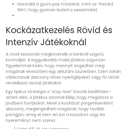
Használd a gyors‑pay módokat, mint az “Instant
Win”, hogy gyorsan lezárd a sessionöket
Kockázatkezelés Rövid és
Intenzív Játékoknál
A rövid sessionök megkövetelik a bankroll szigorú
kontrollját. A leggyakoribb mobil játékos szigorúan
figyelemmel kíséri, hogy mennyit engedhet meg
magának elveszíteni egy délutáni szünetben. Ezért sokan
választanak alacsony tétes nyerőgépeket vagy fix téttel
rendelkező asztali játékokat.
Egy tipikus stratégia a “stop-loss” küszöb beállítása—
amint eléri, a játékos azonnal kilép, hogy megőrizze a
jövőbeni forrásokat. Mivel a kockázat pörgetésenként
alacsony, megengedheti magának, hogy tovább
pörögjön, amíg el nem éri ezt a küszöböt vagy kis
nyereményt nem szerez.