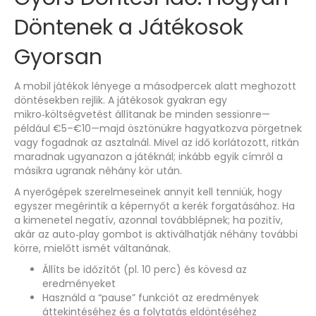
Döntenek a Játékosok
Gyorsan
A mobil játékok lényege a másodpercek alatt meghozott
döntésekben rejlik. A játékosok gyakran egy
mikro‑költségvetést állítanak be minden sessionre—
például €5–€10—majd ösztönükre hagyatkozva pörgetnek
vagy fogadnak az asztalnál. Mivel az idő korlátozott, ritkán
maradnak ugyanazon a játéknál; inkább egyik címről a
másikra ugranak néhány kör után.
A nyerőgépek szerelmeseinek annyit kell tenniük, hogy
egyszer megérintik a képernyőt a kerék forgatásához. Ha
a kimenetel negatív, azonnal továbblépnek; ha pozitív,
akár az auto‑play gombot is aktiválhatják néhány további
körre, mielőtt ismét váltanának.
Állíts be időzítőt (pl. 10 perc) és kövesd az
eredményeket
Használd a “pause” funkciót az eredmények
áttekintéséhez és a folytatás eldöntéséhez