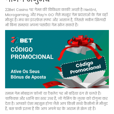
22Bet Casino पर गेम्स की विविधता काफ़ी अच्छी है। NetEnt,
Microgaming, और Play’n GO जैसे मशहूर गेम प्रदाताओं के गेम यहाँ
मौजूद हैं। मंच का इंटरफ़ेस स्पष्ट और आसान है, जिससे नवीन खिलाड़ी
भी बिना समस्या अपना पसंदीदा गेम खोज सकते हैं।
तमाम गेम मोबाइल फ़ोनों या टैबलेट पर भी बढ़िया ढंग से चलते हैं।
ग्राफिक्स और ध्वनि का स्तर उच्च है, जो गेमिंग के लुत्फ़ को दोगुना कर
देता है। आपको ऐसा महसूस होगा जैसे आप किसी सच्चे कैसीनो में मौजूद
हैं, बस फ़र्क इतना है कि आप अपने घर के आराम से खेल रहे हैं।