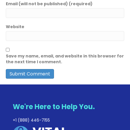
Email (will not be published) (required)
Website
Save my name, email, and website in this browser for
the next time I comment.
We're Here to Help You.
+1 (888) 446-7155