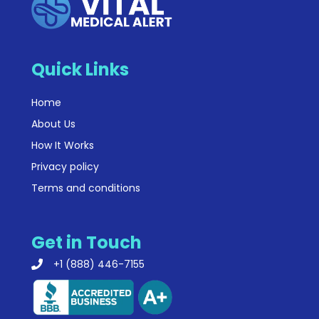
Quick Links
Home
About Us
How It Works
Privacy policy
Terms and conditions
Get in Touch
+1 (888) 446-7155