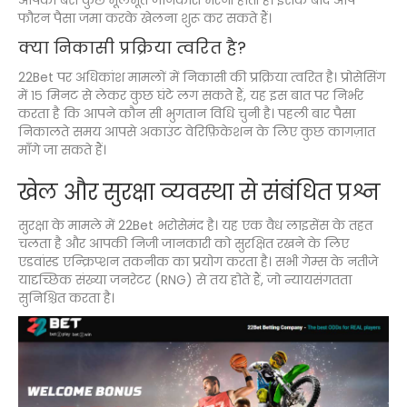
फौरन पैसा जमा करके खेलना शुरू कर सकते हैं।
क्या निकासी प्रक्रिया त्वरित है?
22Bet पर अधिकांश मामलों में निकासी की प्रक्रिया त्वरित है। प्रोसेसिंग
में १५ मिनट से लेकर कुछ घंटे लग सकते हैं, यह इस बात पर निर्भर
करता है कि आपने कौन सी भुगतान विधि चुनी है। पहली बार पैसा
निकालते समय आपसे अकाउंट वेरिफ़िकेशन के लिए कुछ कागज़ात
माँगे जा सकते हैं।
खेल और सुरक्षा व्यवस्था से संबंधित प्रश्न
सुरक्षा के मामले में 22Bet भरोसेमंद है। यह एक वैध लाइसेंस के तहत
चलता है और आपकी निजी जानकारी को सुरक्षित रखने के लिए
एडवांस्ड एन्क्रिप्शन तकनीक का प्रयोग करता है। सभी गेम्स के नतीजे
यादृच्छिक संख्या जनरेटर (RNG) से तय होते हैं, जो न्यायसंगतता
सुनिश्चित करता है।