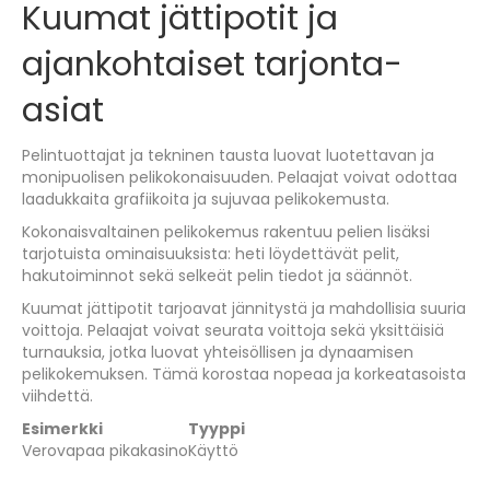
Kuumat jättipotit ja
ajankohtaiset tarjonta-
asiat
Pelintuottajat ja tekninen tausta luovat luotettavan ja
monipuolisen pelikokonaisuuden. Pelaajat voivat odottaa
laadukkaita grafiikoita ja sujuvaa pelikokemusta.
Kokonaisvaltainen pelikokemus rakentuu pelien lisäksi
tarjotuista ominaisuuksista: heti löydettävät pelit,
hakutoiminnot sekä selkeät pelin tiedot ja säännöt.
Kuumat jättipotit tarjoavat jännitystä ja mahdollisia suuria
voittoja. Pelaajat voivat seurata voittoja sekä yksittäisiä
turnauksia, jotka luovat yhteisöllisen ja dynaamisen
pelikokemuksen. Tämä korostaa nopeaa ja korkeatasoista
viihdettä.
Esimerkki
Tyyppi
Verovapaa pikakasino
Käyttö