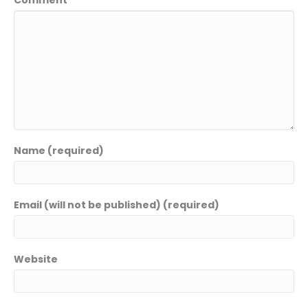
Comment
Name (required)
Email (will not be published) (required)
Website