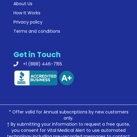
About Us
How It Works
Privacy policy
Terms and conditions
Get in Touch
+1 (888) 446-7155
* Offer valid for Annual subscriptions by new customers
only.
† By submitting your information to request a free quote,
you consent for Vital Medical Alert to use automated
technology including pre-recorded messages to contact