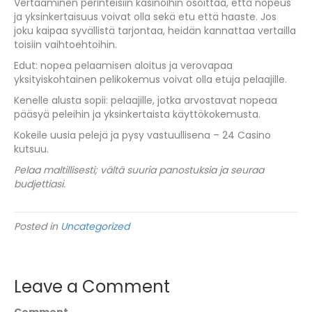
Vertaaminen perinteisiin kasinoihin osoittaa, että nopeus
ja yksinkertaisuus voivat olla sekä etu että haaste. Jos
joku kaipaa syvällistä tarjontaa, heidän kannattaa vertailla
toisiin vaihtoehtoihin.
Edut: nopea pelaamisen aloitus ja verovapaa
yksityiskohtainen pelikokemus voivat olla etuja pelaajille.
Kenelle alusta sopii: pelaajille, jotka arvostavat nopeaa
pääsyä peleihin ja yksinkertaista käyttökokemusta.
Kokeile uusia pelejä ja pysy vastuullisena – 24 Casino
kutsuu.
Pelaa maltillisesti; vältä suuria panostuksia ja seuraa
budjettiasi.
Posted in
Uncategorized
Leave a Comment