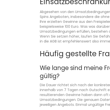
Einsatzbeschränku
Abgesehen von den Umsatzbedingungen be
Spins Angeboten, insbesondere die ohne 
Ihre erzielten Gewinne aus den Freispiel
beispielsweise 100 Euro. Was was darüber 
Umsatzbedingungen erfüllen, bestehen au
Wenn Sie setzen höher, laufen Sie Gefahr
in die AGB ist empfehlenswert also imme
Häufig gestellte Fr
Wie lange sind meine Fr
gültig?
Die Dauer richtet sich nach der konkrete
innerhalb von 7 Tagen nach Gutschrift e
resultierenden Gewinne haben dann oft no
Umsatzbedingungen. Die genauen Daten
jeweiligen Angebots. Einmal ungültige Fr