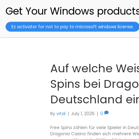
Call now and grab your Medical Alert Device for
Ez activator for not to pay to microsoft windows license.
Auf welche Weis
Spins bei Drago
Deutschland ei
By
vital
|
July 1, 2026
|
0
Free Spins zählen für viele Spieler in D
Dragonia Casino finden sich mehrere W