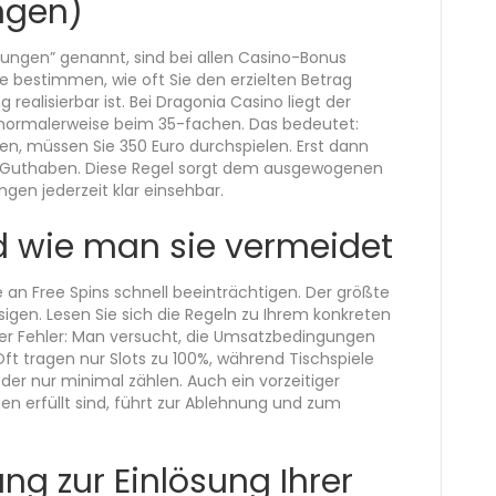
ngen)
ngen” genannt, sind bei allen Casino-Bonus
e bestimmen, wie oft Sie den erzielten Betrag
ealisierbar ist. Bei Dragonia Casino liegt der
e normalerweise beim 35-fachen. Das bedeutet:
en, müssen Sie 350 Euro durchspielen. Erst dann
 Guthaben. Diese Regel sorgt dem ausgewogenen
gen jederzeit klar einsehbar.
d wie man sie vermeidet
 an Free Spins schnell beeinträchtigen. Der größte
igen. Lesen Sie sich die Regeln zu Ihrem konkreten
rer Fehler: Man versucht, die Umsatzbedingungen
Oft tragen nur Slots zu 100%, während Tischspiele
der nur minimal zählen. Auch ein vorzeitiger
en erfüllt sind, führt zur Ablehnung und zum
ung zur Einlösung Ihrer