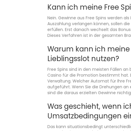
Kann ich meine Free Sp
Nein. Gewinne aus Free Spins werden als
Auszahlung verlangen können, sollen d
erfüllen. Erst danach wechselt das Bonu
Dieses Verfahren ist in der gesamten Bra
Warum kann ich meine 
Lieblingsslot nutzen?
Free Spins sind in den meisten Fällen a
Casino für die Promotion bestimmt hat. D
Verwaltung. Welcher Automat für Ihre Frei
aufgeführt. Wenn Sie die Drehungen an
sind die daraus erzielten Gewinne nichtig
Was geschieht, wenn i
Umsatzbedingungen ein
Das kann situationsbedingt unterschiedli