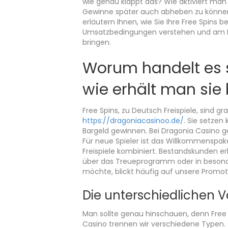
wie genau klappt das? Wie aktiviert man 
Gewinne später auch abheben zu können? 
erläutern Ihnen, wie Sie Ihre Free Spins b
Umsatzbedingungen verstehen und am En
bringen.
Worum handelt es s
wie erhält man sie
Free Spins, zu Deutsch Freispiele, sind g
https://dragoniacasinoo.de/
. Sie setzen
Bargeld gewinnen. Bei Dragonia Casino g
Für neue Spieler ist das Willkommenspake
Freispiele kombiniert. Bestandskunden e
über das Treueprogramm oder in besond
möchte, blickt häufig auf unsere Promot
Die unterschiedlichen V
Man sollte genau hinschauen, denn Free S
Casino trennen wir verschiedene Typen.