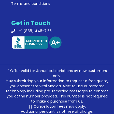
Terms and conditions
Get in Touch
+1 (888) 446-7155
* Offer valid for Annual subscriptions by new customers
only.
† By submitting your information to request a free quote,
you consent for Vital Medical Alert to use automated
technology including pre-recorded messages to contact
you at the number provided. This number is not required
to make a purchase from us.
†† Cancellation fees may apply.
Additional pendant is not free of charge.