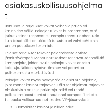
asiakasuskollisuusohjelma
t
Bonukset ja tarjoukset voivat vaihdella paljon eri
kasinoiden välillä. Pelaajat tulevat huomaamaan, että
jotkut kasinot tarjoavat suurempia tervetuliaisbonuksia
kuin toiset. Siksi on tärkeää tutustua eri vaihtoehtoihin
ennen päätöksen tekemistä.
Erilaiset tarjoukset tekevät pelaamisesta entistä
jännittävämpää. Monet nettikasinot tarjoavat säännöllisiä
kampanjoita, joiden avulla pelaajat voivat ansaita
lisäetuja. Näiden hyödyntäminen voi parantaa
pelikokemusta merkittävästi.
Pelaajat voivat myös hyödyntää erilaisia VIP-ohjelmia,
joita monet kasinot tarjoavat. Tällaiset ohjelmat tarjoavat
eksklusiivisia etuja ja palkintoja, mikä voi tehdä
pelikokemuksesta entistä nautinnollisempaa. Tarkista,
tarjoaako valitsemasi nettikasino VIP-jäsenyyksiä.
Suomalaiset kasinot ja niiden edut