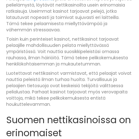
pelielämystä, löytävät nettikasinoilta usein erinomaisia
ratkaisuja. Useimmat kasinot tarjoavat pelejä, jotka
latautuvat nopeasti ja toimivat sujuvasti eri laitteilla.
Tämä tekee pelaamisesta miellyttävämpää ja
vähemmän stressaavaa.
Toisin kuin perinteiset kasinot, nettikasinot tarjoavat
pelaajille mahdollisuuden pelata miellyttävässä
ympäristössä. Voit nauttia suosikkipeleistäsi omassa
rauhassa, ilman häiriöitä. Tämä tekee pelikokemuksesta
henkilökohtaisemman ja mukautetumman.
Luotettavat nettikasinot varmistavat, että pelaajat voivat
nauttia peleistä ilman turhaa huolta. Turvallisuus ja
pelaajien tietosuoja ovat keskeisiä tekijöitä valittaessa
pelialustaa. Parhaat kasinot tarjoavat myös verovapaita
voittoja, mikä tekee pelikokemuksesta entistä
houkuttelevamman.
Suomen nettikasinoissa on
erinomaiset