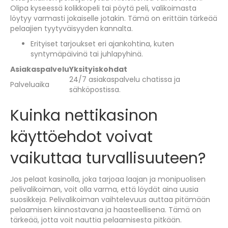
Olipa kyseessä kolikkopeli tai pöytä peli, valikoimasta
löytyy varmasti jokaiselle jotakin. Tämä on erittäin tärkeää
pelaajien tyytyväisyyden kannalta.
Erityiset tarjoukset eri ajankohtina, kuten
syntymäpäivinä tai juhlapyhinä.
Asiakaspalvelu
Yksityiskohdat
24/7 asiakaspalvelu chatissa ja
Palveluaika
sähköpostissa.
Kuinka nettikasinon
käyttöehdot voivat
vaikuttaa turvallisuuteen?
Jos pelaat kasinolla, joka tarjoaa laajan ja monipuolisen
pelivalikoiman, voit olla varma, että löydät aina uusia
suosikkeja. Pelivalikoiman vaihtelevuus auttaa pitämään
pelaamisen kiinnostavana ja haasteellisena. Tämä on
tärkeää, jotta voit nauttia pelaamisesta pitkään.