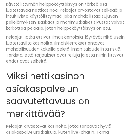
Käyttöliittymän helppokäyttöisyys on tärkeä osa
luotettavaa nettikasinoa. Pelaajat arvostavat selkeää ja
intuitiivista käyttöliittymää, joka mahdollistaa sujuvan
pelielämyksen. Raskaat ja monimutkaiset sivustot voivat
karkottaa pelaajia, joten helppokäyttöisyys on etu.
Pelaajat, jotka etsivät ilmaiskierroksia, löytävät niitä usein
luotettavilta kasinoilta. Ilmaiskierrokset antavat
mahdollisuuden kokeilla pelejä ilman taloudellista riskiä.
Tarkista, että tarjoukset ovat reiluja ja että niihin liittyvät
ehdot ovat selkeitä.
Miksi nettikasinon
asiakaspalvelun
saavutettavuus on
merkittävää?
Pelaajat arvostavat kasinoita, jotka tarjoavat hyviä
asiakaspalveluratkaisuja, kuten live-chatin. Tämä