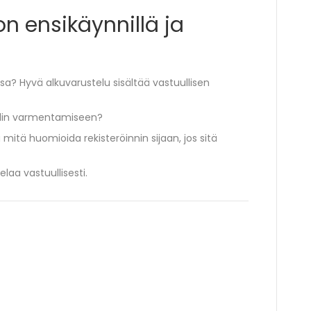
n ensikäynnillä ja
sa? Hyvä alkuvarustelu sisältää vastuullisen
 tilin varmentamiseen?
mitä huomioida rekisteröinnin sijaan, jos sitä
laa vastuullisesti.