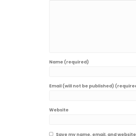
Name (required)
Email (will not be published) (require
Website
Save my name, email, and website 