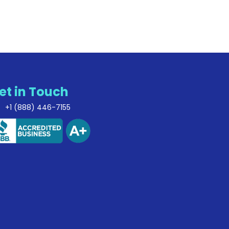
et in Touch
+1 (888) 446-7155