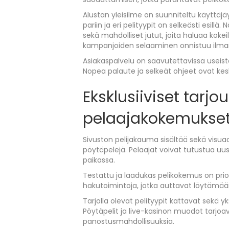
Alustan yleisilme on suunniteltu käyttäjäy
pariin ja eri pelityypit on selkeästi esillä
sekä mahdolliset jutut, joita haluaa koke
kampanjoiden selaaminen onnistuu ilman
Asiakaspalvelu on saavutettavissa useist
Nopea palaute ja selkeät ohjeet ovat kes
Eksklusiiviset tarjou
pelaajakokemukse
Sivuston pelijakauma sisältää sekä visuaal
pöytäpelejä. Pelaajat voivat tutustua uus
paikassa.
Testattu ja laadukas pelikokemus on priori
hakutoimintoja, jotka auttavat löytämään j
Tarjolla olevat pelityypit kattavat sekä 
Pöytäpelit ja live-kasinon muodot tarjoav
panostusmahdollisuuksia.