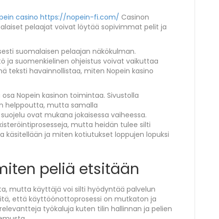
pein casino https://nopein-fi.com/
Casinon
alaiset pelaajat voivat löytää sopivimmat pelit ja
yisesti suomalaisen pelaajan näkökulman.
ltö ja suomenkielinen ohjeistus voivat vaikuttaa
mä teksti havainnollistaa, miten Nopein kasino
 osa Nopein kasinon toimintaa. Sivustolla
n helppoutta, mutta samalla
n suojelu ovat mukana jokaisessa vaiheessa.
isteröintiprosesseja, mutta heidän tulee silti
a käsitellään ja miten kotiutukset loppujen lopuksi
iten peliä etsitään
a, mutta käyttäjä voi silti hyödyntää palvelun
itä, että käyttöönottoprosessi on mutkaton ja
evantteja työkaluja kuten tilin hallinnan ja pelien
kemusta.