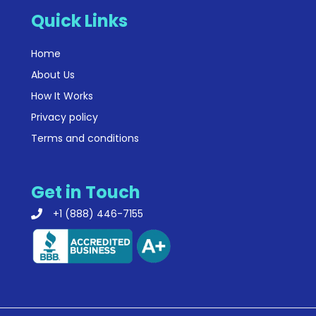
Quick Links
Home
About Us
How It Works
Privacy policy
Terms and conditions
Get in Touch
+1 (888) 446-7155