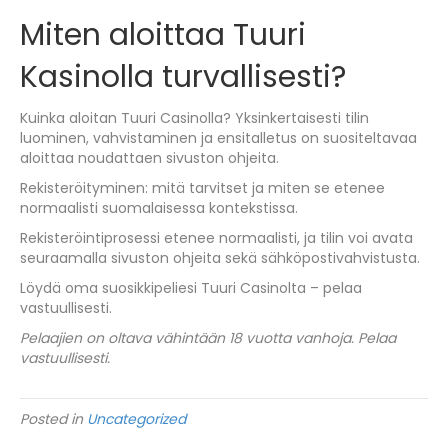
Miten aloittaa Tuuri
Kasinolla turvallisesti?
Kuinka aloitan Tuuri Casinolla? Yksinkertaisesti tilin
luominen, vahvistaminen ja ensitalletus on suositeltavaa
aloittaa noudattaen sivuston ohjeita.
Rekisteröityminen: mitä tarvitset ja miten se etenee
normaalisti suomalaisessa kontekstissa.
Rekisteröintiprosessi etenee normaalisti, ja tilin voi avata
seuraamalla sivuston ohjeita sekä sähköpostivahvistusta.
Löydä oma suosikkipeliesi Tuuri Casinolta – pelaa
vastuullisesti.
Pelaajien on oltava vähintään 18 vuotta vanhoja. Pelaa
vastuullisesti.
Posted in
Uncategorized